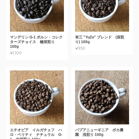
マンデリン G-1 ポルン・コレク
有三 "YuZo" ブレンド (深煎
ターズチョイス 極深煎り
り) 100g
100g
¥950
¥1,100
エチオピア イルガチェフ ハ
パプアニューギニア ボカ農
ロ・ベリティ ナチュラル G-
園 浅煎り 100g