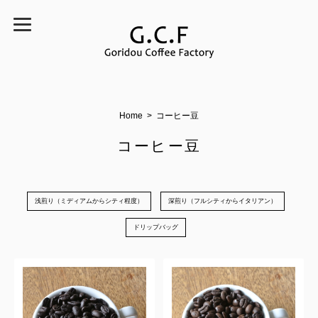
Home
コーヒー豆
コーヒー豆
浅煎り（ミディアムからシティ程度）
深煎り（フルシティからイタリアン）
ドリップバッグ